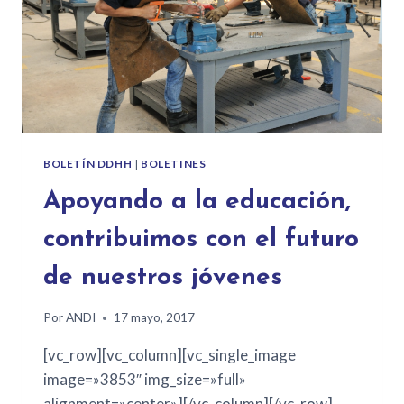
BOLETÍN DDHH
|
BOLETINES
Apoyando a la educación,
contribuimos con el futuro
de nuestros jóvenes
Por
ANDI
17 mayo, 2017
[vc_row][vc_column][vc_single_image
image=»3853″ img_size=»full»
alignment=»center»][/vc_column][/vc_row]