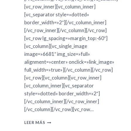
[vc_row_inner][vc_column_inner]
[vc_separator style=»dotted»
border_width=»2″][/vc_column_inner]
[/vc_row_inner][/vc_column][/vc_row]
[vc_row lg_spacing=»margin_top:-60″]
[vc_column][vc_single_image
image=»6681″ img_size=»full»
alignment=»center» onclick=»link_image»
full_width=»true»][/vc_column][/vc_row]
[vc_row][vc_column][vc_row_inner]
[vc_column_inner][vc_separator
style=»dotted» border_width=»2″]
[/vc_column_inner][/vc_row_inner]
[/vc_column][/vc_row][vc_row…
LEER MÁS