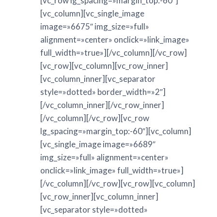
[vc_row lg_spacing=»margin_top:-60″]
[vc_column][vc_single_image
image=»6675″ img_size=»full»
alignment=»center» onclick=»link_image»
full_width=»true»][/vc_column][/vc_row]
[vc_row][vc_column][vc_row_inner]
[vc_column_inner][vc_separator
style=»dotted» border_width=»2″]
[/vc_column_inner][/vc_row_inner]
[/vc_column][/vc_row][vc_row
lg_spacing=»margin_top:-60″][vc_column]
[vc_single_image image=»6689″
img_size=»full» alignment=»center»
onclick=»link_image» full_width=»true»]
[/vc_column][/vc_row][vc_row][vc_column]
[vc_row_inner][vc_column_inner]
[vc_separator style=»dotted»