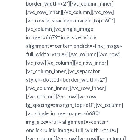
border_width=»2″][/vc_column_inner]
[/vc_row_inner][/vc_column][/vc_row]
[vc_row lg_spacing=»margin_top:-60″]
[vc_column][vc_single_image
image=»6679″ img_size=»full»
alignment=»center» onclick=»link_image»
full_width=»true»][/vc_column][/vc_row]
[vc_row][vc_column][vc_row_inner]
[vc_column_inner][vc_separator
style=»dotted» border_width=»2″]
[/vc_column_inner][/vc_row_inner]
[/vc_column][/vc_row][vc_row
lg_spacing=»margin_top:-60″][vc_column]
[vc_single_image image=»6680″
img_size=»full» alignment=»center»
onclick=»link_image» full_width=»true»]
[/vc_column][/vc_row][vc_row][vc_column]