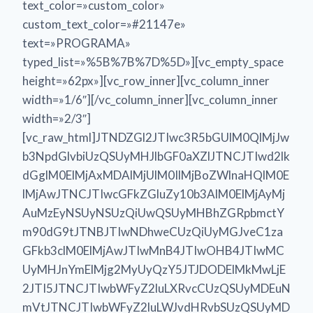
text_color=»custom_color»
custom_text_color=»#21147e»
text=»PROGRAMA»
typed_list=»%5B%7B%7D%5D»][vc_empty_space
height=»62px»][vc_row_inner][vc_column_inner
width=»1/6″][/vc_column_inner][vc_column_inner
width=»2/3″]
[vc_raw_html]JTNDZGl2JTIwc3R5bGUlM0QlMjJw
b3NpdGlvbiUzQSUyMHJlbGF0aXZlJTNCJTIwd2lk
dGglM0ElMjAxMDAlMjUlM0IlMjBoZWlnaHQlM0E
lMjAwJTNCJTIwcGFkZGluZy10b3AlM0ElMjAyMj
AuMzEyNSUyNSUzQiUwQSUyMHBhZGRpbmctY
m90dG9tJTNBJTIwNDhweCUzQiUyMGJveC1za
GFkb3clM0ElMjAwJTIwMnB4JTIwOHB4JTIwMC
UyMHJnYmElMjg2MyUyQzY5JTJDODElMkMwLjE
2JTI5JTNCJTIwbWFyZ2luLXRvcCUzQSUyMDEuN
mVtJTNCJTIwbWFyZ2luLWJvdHRvbSUzQSUyMD