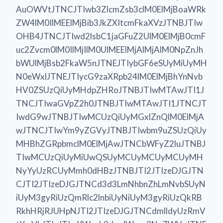
AuOWVtJTNCJTIwb3ZlcmZsb3clM0ElMjBoaWRk
ZW4lM0IlMEElMjBib3JkZXItcmFkaXVzJTNBJTIw
OHB4JTNCJTIwd2lsbC1jaGFuZ2UlM0ElMjB0cmF
uc2Zvcm0lM0IlMjIlM0UlMEElMjAlMjAlM0NpZnJh
bWUlMjBsb2FkaW5nJTNEJTIybGF6eSUyMiUyMH
N0eWxlJTNEJTIycG9zaXRpb24lM0ElMjBhYnNvb
HV0ZSUzQiUyMHdpZHRoJTNBJTIwMTAwJTI1J
TNCJTIwaGVpZ2h0JTNBJTIwMTAwJTI1JTNCJT
IwdG9wJTNBJTIwMCUzQiUyMGxlZnQlM0ElMjA
wJTNCJTIwYm9yZGVyJTNBJTIwbm9uZSUzQiUy
MHBhZGRpbmclM0ElMjAwJTNCbWFyZ2luJTNBJ
TIwMCUzQiUyMiUwQSUyMCUyMCUyMCUyMH
NyYyUzRCUyMmh0dHBzJTNBJTI2JTIzeDJGJTN
CJTI2JTIzeDJGJTNCd3d3LmNhbnZhLmNvbSUyN
iUyM3gyRiUzQmRlc2lnbiUyNiUyM3gyRiUzQkRB
RkhHRjRJUHpNJTI2JTIzeDJGJTNCdmlldyUzRmV