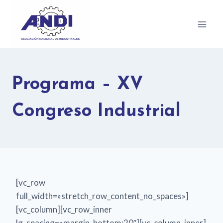
Programa – XV
Congreso Industrial
[vc_row
full_width=»stretch_row_content_no_spaces»]
[vc_column][vc_row_inner
lg_spacing=»margin_bottom:20″][vc_column_inner]