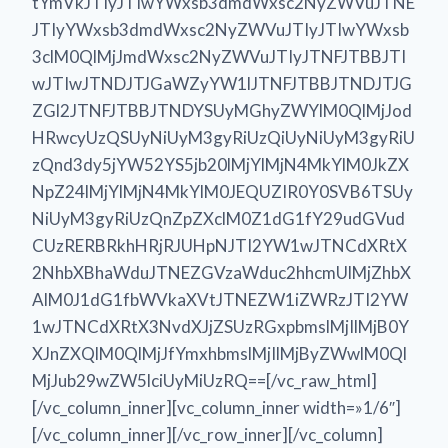
tYmVkJTIyJTIwYWxsb3dmdWxsc2NyZWVuJTNE
JTIyYWxsb3dmdWxsc2NyZWVuJTIyJTIwYWxsb
3clM0QlMjJmdWxsc2NyZWVuJTIyJTNFJTBBJTI
wJTIwJTNDJTJGaWZyYW1lJTNFJTBBJTNDJTJG
ZGl2JTNFJTBBJTNDYSUyMGhyZWYlM0QlMjJod
HRwcyUzQSUyNiUyM3gyRiUzQiUyNiUyM3gyRiU
zQnd3dy5jYW52YS5jb20lMjYlMjN4MkYlM0JkZX
NpZ24lMjYlMjN4MkYlM0JEQUZIR0Y0SVB6TSUy
NiUyM3gyRiUzQnZpZXclM0Z1dG1fY29udGVud
CUzRERBRkhHRjRJUHpNJTI2YW1wJTNCdXRtX
2NhbXBhaWduJTNEZGVzaWduc2hhcmUlMjZhbX
AlM0J1dG1fbWVkaXVtJTNEZW1iZWRzJTI2YW
1wJTNCdXRtX3NvdXJjZSUzRGxpbmslMjIlMjB0Y
XJnZXQlM0QlMjJfYmxhbmslMjIlMjByZWwlM0Ql
MjJub29wZW5lciUyMiUzRQ==[/vc_raw_html]
[/vc_column_inner][vc_column_inner width=»1/6″]
[/vc_column_inner][/vc_row_inner][/vc_column]