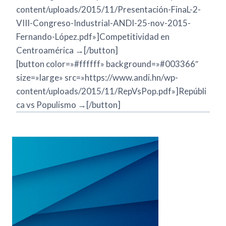
content/uploads/2015/11/Presentación-FinaL-2-
VIII-Congreso-Industrial-ANDI-25-nov-2015-
Fernando-López.pdf»]Competitividad en
Centroamérica →[/button]
[button color=»#ffffff» background=»#003366″
size=»large» src=»https://www.andi.hn/wp-
content/uploads/2015/11/RepVsPop.pdf»]Repúbli
ca vs Populismo →[/button]