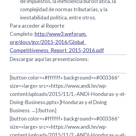
de impuestos, la ineficiencia burocrática, la
complejidad de normas tributarias, y la
inestabilidad política, entre otros.
Para acceder al Reporte
Completo:
http://www3.weforum.
org/docs/gcr/2015-2016/Global_
Competitiveness_Report_2015-
2016.pdf
Descargar aquí las presentaciones:
[button color=»#ffffff» background=»#003366″
size=»large» src=»https://www.andi.hn/wp-
content/uploads/2015/11/1.-ANDI-Honduras-y-el-
Doing-Business.pptx»]Honduras y el Doing
Business →[/button]
[button color=»#ffffff» background=»#003366″
size=»large» src=»https://www.andi.hn/wp-
content/uploads/2015/11/2.-ANDI-Honduras-y-el-