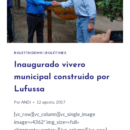
BOLETÍN DDHH
|
BOLETINES
Inaugurado vivero
municipal construido por
Lufussa
Por
ANDI
12 agosto, 2017
[vc_row][vc_column][vc_single_image
image=»4362″ img_size=»full»
alignment=»center»][/vc_column][/vc_row]