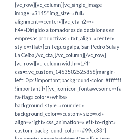
[vc_row][vc_column][vc_single_image
image=»3145″ img_size=»full»
alignment=»center»][vc_cta h2=»»
h4=»Dirigido a tomadores de decisiones en
empresas productivas.» txt_align=»center»
style=»flat»]En Tegucigalpa, San Pedro Sula y
La Ceiba[/vc_cta][/vc_column][/vc_row]
[vc_row][vc_column width=»1/4″
css=».vc_custom_1453502525858{margin-
left: 0px !important;background-color: #ffffff
!important;}»][vc_icon icon_fontawesome=»fa
fa-flag» color=»white»
background_style=»rounded»
background_color=»custom» size=»xl»
align=»right» css_animation=»left-to-right»
custom_background_color=»#99cc33″]
[vc_empty_space height=»40px»][vc_icon