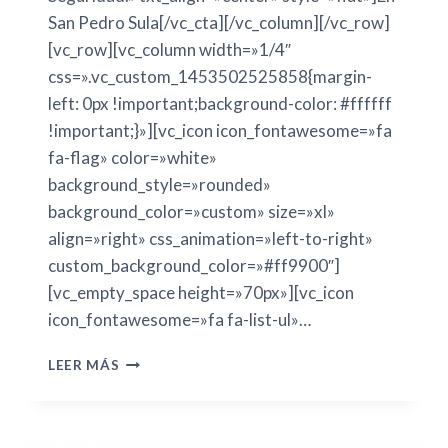
San Pedro Sula[/vc_cta][/vc_column][/vc_row]
[vc_row][vc_column width=»1/4″
css=».vc_custom_1453502525858{margin-
left: 0px !important;background-color: #ffffff
!important;}»][vc_icon icon_fontawesome=»fa
fa-flag» color=»white»
background_style=»rounded»
background_color=»custom» size=»xl»
align=»right» css_animation=»left-to-right»
custom_background_color=»#ff9900″]
[vc_empty_space height=»70px»][vc_icon
icon_fontawesome=»fa fa-list-ul»…
LEER MÁS