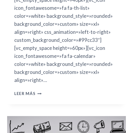
icon_fontawesome=»fa fa-th-list»
color=»white» background_style=»rounded»
background_color=»custom» size=»xl»
align=»right» css_animation=»left-to-right»
custom_background_color=»#99cc33″]
[vc_empty_space height=»60px»][vc_icon
icon_fontawesome=»fa fa-calendar»
color=»white» background_style=»rounded»
background_color=»custom» size=»xl»
align=»right»…
LEER MÁS