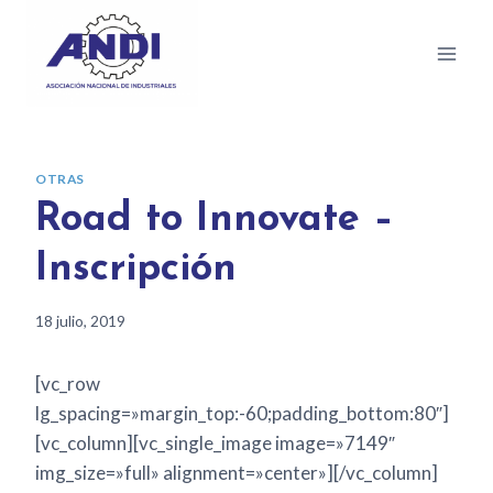
OTRAS
Road to Innovate –
Inscripción
18 julio, 2019
[vc_row
lg_spacing=»margin_top:-60;padding_bottom:80″]
[vc_column][vc_single_image image=»7149″
img_size=»full» alignment=»center»][/vc_column]