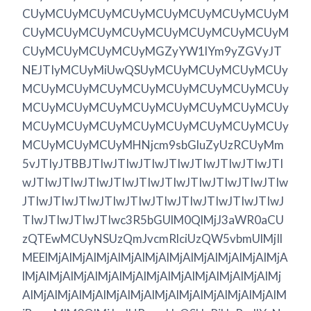
CUyMCUyMCUyMCUyMCUyMCUyMCUyMCUyM
CUyMCUyMCUyMCUyMCUyMCUyMCUyMCUyM
CUyMCUyMCUyMCUyMGZyYW1lYm9yZGVyJT
NEJTIyMCUyMiUwQSUyMCUyMCUyMCUyMCUy
MCUyMCUyMCUyMCUyMCUyMCUyMCUyMCUy
MCUyMCUyMCUyMCUyMCUyMCUyMCUyMCUy
MCUyMCUyMCUyMCUyMCUyMCUyMCUyMCUy
MCUyMCUyMCUyMHNjcm9sbGluZyUzRCUyMm
5vJTIyJTBBJTIwJTIwJTIwJTIwJTIwJTIwJTIwJTI
wJTIwJTIwJTIwJTIwJTIwJTIwJTIwJTIwJTIwJTIw
JTIwJTIwJTIwJTIwJTIwJTIwJTIwJTIwJTIwJTIwJ
TIwJTIwJTIwJTIwc3R5bGUlM0QlMjJ3aWR0aCU
zQTEwMCUyNSUzQmJvcmRlciUzQW5vbmUlMjIl
MEElMjAlMjAlMjAlMjAlMjAlMjAlMjAlMjAlMjAlMjA
lMjAlMjAlMjAlMjAlMjAlMjAlMjAlMjAlMjAlMjAlMj
AlMjAlMjAlMjAlMjAlMjAlMjAlMjAlMjAlMjAlMjAlM