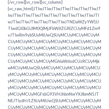
[/vc_row][vc_row][vc_column]
[vc_raw_html]JTIwJTIwJTIwJTIwJTIwJTIwJTIwJT
IwJTIwJTIwJTIwJTIwJTIwJTIwJTIwJTIwJTIwJTI
wJTIwJTIwJTIwJTIwJTIwJTIwJTNDaWZyYW1lJ
TIwdGl0bGUlM0QlMjJFbWJlZGRlZCUyMFd1Zm9
vJTIwRm9ybSUyMiUwQSUyMCUyMCUyMCUyM
CUyMCUyMCUyMCUyMCUyMCUyMCUyMCUyM
CUyMCUyMCUyMCUyMCUyMCUyMCUyMCUyM
CUyMCUyMCUyMCUyMCUyMCUyMCUyMCUyM
CUyMCUyMCUyMCUyMGhlaWdodCUzRCUyMjk
wMCUyMiUwQSUyMCUyMCUyMCUyMCUyMCU
yMCUyMCUyMCUyMCUyMCUyMCUyMCUyMCU
yMCUyMCUyMCUyMCUyMCUyMCUyMCUyMCU
yMCUyMCUyMCUyMCUyMCUyMCUyMCUyMCU
yMCUyMCUyMGFsbG93VHJhbnNwYXJlbmN5JT
NEJTIydHJ1ZSUyMiUwQSUyMCUyMCUyMCUyM
CUyMCUyMCUyMCUyMCUyMCUyMCUyMCUyM