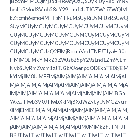
jBzcmMlM0QlMjJodHRwcyUzQSUyRiUyRndlYnNv
bmljb3Mud3Vmb28uY29tLm14JTJGZW1iZWQlM
kZtcmh6emo4MTFpMTRuMSUyRiUyMiUzRSUwQ
SUyMCUyMCUyMCUyMCUyMCUyMCUyMCUyM
CUyMCUyMCUyMCUyMCUyMCUyMCUyMCUyM
CUyMCUyMCUyMCUyMCUyMCUyMCUyMCUyM
CUyMCUyMCUzQ2ElMjBocmVmJTNEJTIyaHR0c
HMlM0ElMkYlMkZ3ZWJzb25pY29zLnd1Zm9vLm
NvbSUyRmZvcm1zJTJGbXJoenpqODExaTE0bjElM
kYlMjIlM0UlMEElMjAlMjAlMjAlMjAlMjAlMjAlMjAl
MjAlMjAlMjAlMjAlMjAlMjAlMjAlMjAlMjAlMjAlMjA
lMjAlMjAlMjAlMjAlMjAlMjAlMjAlMjAlMjAlMjBGa
WxsJTIwb3V0JTIwbXklMjBXdWZvbyUyMGZvcm
0lMjElMEElMjAlMjAlMjAlMjAlMjAlMjAlMjAlMjAlMj
AlMjAlMjAlMjAlMjAlMjAlMjAlMjAlMjAlMjAlMjAlM
jAlMjAlMjAlMjAlMjAlMjAlMjAlM0MlMkZhJTNFJT
BBJTIwJTIwJTIwJTIwJTIwJTIwJTIwJTIwJTIwJTI