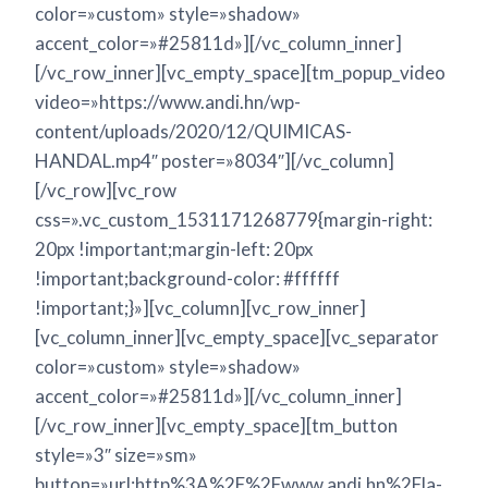
color=»custom» style=»shadow»
accent_color=»#25811d»][/vc_column_inner]
[/vc_row_inner][vc_empty_space][tm_popup_video
video=»https://www.andi.hn/wp-
content/uploads/2020/12/QUIMICAS-
HANDAL.mp4″ poster=»8034″][/vc_column]
[/vc_row][vc_row
css=».vc_custom_1531171268779{margin-right:
20px !important;margin-left: 20px
!important;background-color: #ffffff
!important;}»][vc_column][vc_row_inner]
[vc_column_inner][vc_empty_space][vc_separator
color=»custom» style=»shadow»
accent_color=»#25811d»][/vc_column_inner]
[/vc_row_inner][vc_empty_space][tm_button
style=»3″ size=»sm»
button=»url:http%3A%2F%2Fwww.andi.hn%2Fla-