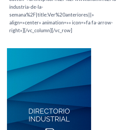
industria-de-la-
semana%2F|title:Ver%20anteriores||»
align=»center» animation=»» icon=»fa fa-arrow-
right»][/vc_column][/vc_row]