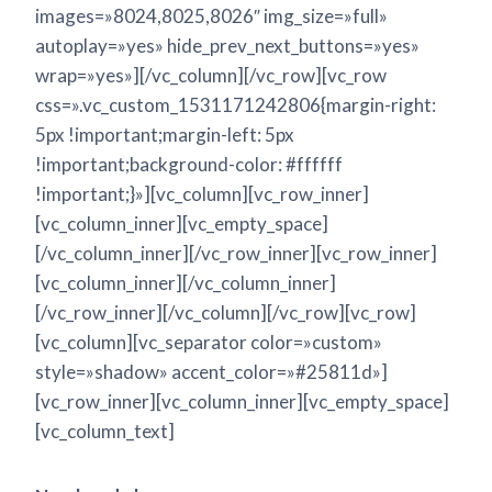
images=»8024,8025,8026″ img_size=»full»
autoplay=»yes» hide_prev_next_buttons=»yes»
wrap=»yes»][/vc_column][/vc_row][vc_row
css=».vc_custom_1531171242806{margin-right:
5px !important;margin-left: 5px
!important;background-color: #ffffff
!important;}»][vc_column][vc_row_inner]
[vc_column_inner][vc_empty_space]
[/vc_column_inner][/vc_row_inner][vc_row_inner]
[vc_column_inner][/vc_column_inner]
[/vc_row_inner][/vc_column][/vc_row][vc_row]
[vc_column][vc_separator color=»custom»
style=»shadow» accent_color=»#25811d»]
[vc_row_inner][vc_column_inner][vc_empty_space]
[vc_column_text]