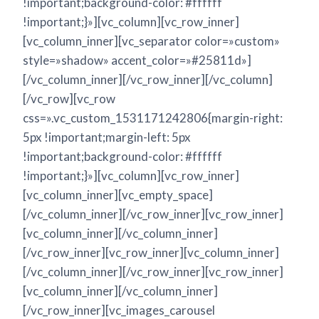
!important;background-color: #ffffff
!important;}»][vc_column][vc_row_inner]
[vc_column_inner][vc_separator color=»custom»
style=»shadow» accent_color=»#25811d»]
[/vc_column_inner][/vc_row_inner][/vc_column]
[/vc_row][vc_row
css=».vc_custom_1531171242806{margin-right:
5px !important;margin-left: 5px
!important;background-color: #ffffff
!important;}»][vc_column][vc_row_inner]
[vc_column_inner][vc_empty_space]
[/vc_column_inner][/vc_row_inner][vc_row_inner]
[vc_column_inner][/vc_column_inner]
[/vc_row_inner][vc_row_inner][vc_column_inner]
[/vc_column_inner][/vc_row_inner][vc_row_inner]
[vc_column_inner][/vc_column_inner]
[/vc_row_inner][vc_images_carousel