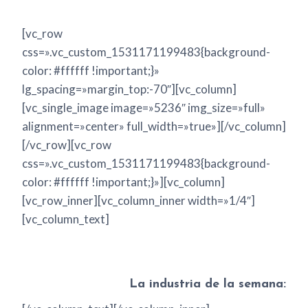
[vc_row
css=».vc_custom_1531171199483{background-
color: #ffffff !important;}»
lg_spacing=»margin_top:-70″][vc_column]
[vc_single_image image=»5236″ img_size=»full»
alignment=»center» full_width=»true»][/vc_column]
[/vc_row][vc_row
css=».vc_custom_1531171199483{background-
color: #ffffff !important;}»][vc_column]
[vc_row_inner][vc_column_inner width=»1/4″]
[vc_column_text]
La industria de la semana: