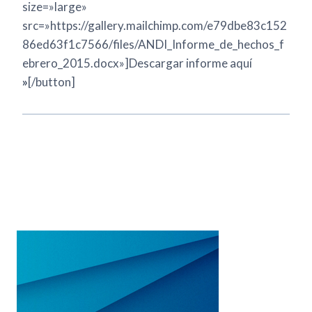
size=»large»
src=»https://gallery.mailchimp.com/e79dbe83c152
86ed63f1c7566/files/ANDI_Informe_de_hechos_f
ebrero_2015.docx»]Descargar informe aquí
»
[/button]