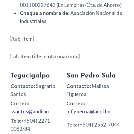
001100227642 (En Lempiras/Cta. de Ahorro)
Cheque a nombre de:
Asociación Nacional de
Industriales
[/tab_item]
[tab_item title=»
Información
«]
Tegucigalpa
San Pedro Sula
Contacto:
Sagrario
Contacto:
Melissa
Santos
Figueroa
Correo:
Correo:
ssantos@andi.hn
mfigueroa@andi.hn
Tels:
(+504) 2271-
Tels:
(+504) 2552-7044
0083/84