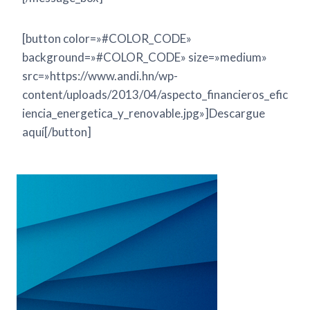
[button color=»#COLOR_CODE»
background=»#COLOR_CODE» size=»medium»
src=»https://www.andi.hn/wp-
content/uploads/2013/04/aspecto_financieros_efic
iencia_energetica_y_renovable.jpg»]Descargue
aquí[/button]