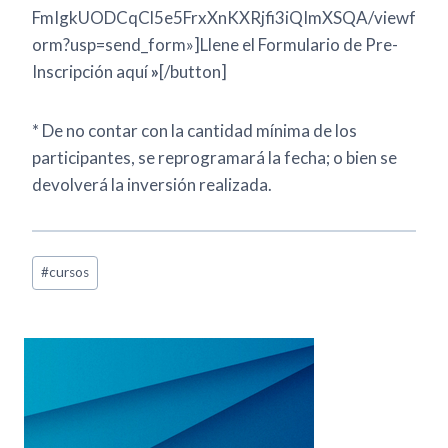
FmIgkUODCqCl5e5FrxXnKXRjfi3iQImXSQA/viewf
orm?usp=send_form»]Llene el Formulario de Pre-
Inscripción aquí
»
[/button]
* De no contar con la cantidad mínima de los
participantes, se reprogramará la fecha; o bien se
devolverá la inversión realizada.
#
cursos