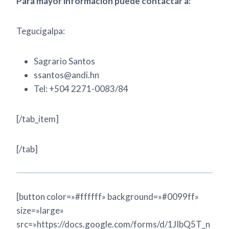
Para mayor información puede contactar a:
Tegucigalpa:
Sagrario Santos
ssantos@andi.hn
Tel: +504 2271-0083/84
[/tab_item]
[/tab]
[button color=»#ffffff» background=»#0099ff»
size=»large»
src=»https://docs.google.com/forms/d/1JIbQ5T_n