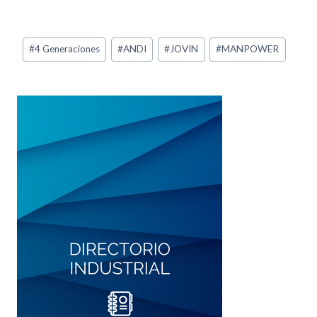
#
4 Generaciones
#
ANDI
#
JOVIN
#
MANPOWER