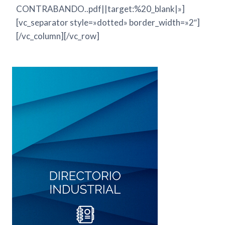
CONTRABANDO..pdf||target:%20_blank|»]
[vc_separator style=»dotted» border_width=»2″]
[/vc_column][/vc_row]