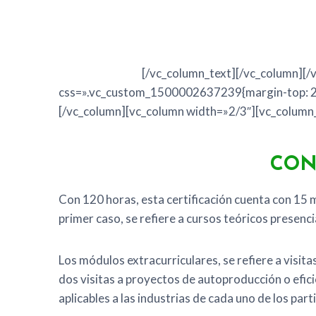
Esta certificación, busca que las empresas del se
proyectos que disminuyan el consumo de energía
competitividad.
[/vc_column_text][/vc_column][/
css=».vc_custom_1500002637239{margin-top: 20
[/vc_column][vc_column width=»2/3″][vc_column
CON
Con 120 horas, esta certificación cuenta con 15 m
primer caso, se refiere a cursos teóricos presenc
Los módulos extracurriculares, se refiere a visita
dos visitas a proyectos de autoproducción o efici
aplicables a las industrias de cada uno de los part