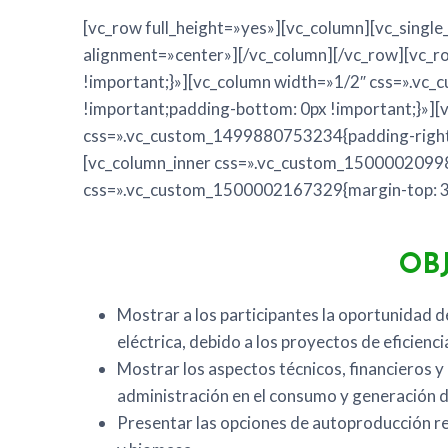
[vc_row full_height=»yes»][vc_column][vc_singl
alignment=»center»][/vc_column][/vc_row][vc_
!important;}»][vc_column width=»1/2″ css=».v
!important;padding-bottom: 0px !important;}»][
css=».vc_custom_1499880753234{padding-right: 
[vc_column_inner css=».vc_custom_150000209988
css=».vc_custom_1500002167329{margin-top: 35
OB
Mostrar a los participantes la oportunidad d
eléctrica, debido a los proyectos de eficienci
Mostrar los aspectos técnicos, financieros y
administración en el consumo y generación d
Presentar las opciones de autoproducción re