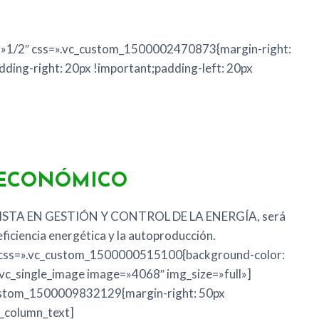
h=»1/2″ css=».vc_custom_1500002470873{margin-right:
dding-right: 20px !important;padding-left: 20px
 ECONÓMICO
ECIALISTA EN GESTIÓN Y CONTROL DE LA ENERGÍA, será
ficiencia energética y la autoproducción.
w css=».vc_custom_1500000515100{background-color:
vc_single_image image=»4068″ img_size=»full»]
custom_1500009832129{margin-right: 50px
c_column_text]