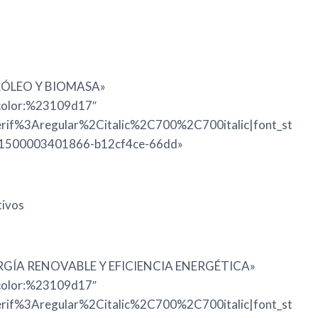
ETRÓLEO Y BIOMASA»
|color:%23109d17″
erif%3Aregular%2Citalic%2C700%2C700italic|font_st
»1500003401866-b12cf4ce-66dd»
tivos
 ENERGÍA RENOVABLE Y EFICIENCIA ENERGÉTICA»
|color:%23109d17″
erif%3Aregular%2Citalic%2C700%2C700italic|font_st