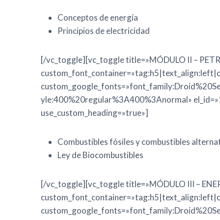
Conceptos de energía
Principios de electricidad
[/vc_toggle][vc_toggle title=»MÓDULO II – P
custom_font_container=»tag:h5|text_align:left
custom_google_fonts=»font_family:Droid%20S
yle:400%20regular%3A400%3Anormal» el_id=
use_custom_heading=»true»]
Combustibles fósiles y combustibles alterna
Ley de Biocombustibles
[/vc_toggle][vc_toggle title=»MÓDULO III –
custom_font_container=»tag:h5|text_align:left
custom_google_fonts=»font_family:Droid%20S