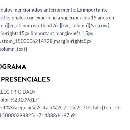
módulos mencionados anteriormente. Es importante
ofesionales con experiencia superior a los 15 años en
lumn][vc_column width=»1/6″][/vc_column][/vc_row]
right: 15px !important;margin-left: 15px
_custom_1500006214728{margin-right: 5px
_column_text]
OGRAMA
PRESENCIALES
– ELECTRICIDAD»
|color:%23109d17″
erif%3Aregular%2Citalic%2C700%2C700italic|font_st
»1500002988254-714383d4-97a9″