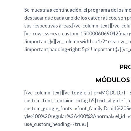
Se muestra a continuación, el programa de los 
destacar que cada uno de los catedráticos, son pr
sus respectivas áreas.[/vc_column_text][/vc_co
[vc_row css=».vc_custom_1500006069042{margin-
!important;}»][vc_column width=»1/2″ css=».vc
!important;padding-right: 5px !important;}»][vc
PR
MÓDULOS 
[/vc_column_text][vc_toggle title=»MÓDULO I 
custom_font_container=»tag:h5|text_align:left
custom_google_fonts=»font_family:Droid%20S
yle:400%20regular%3A400%3Anormal» el_id=
use_custom_heading=»true»]