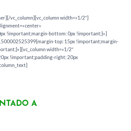
ner][/vc_column][vc_column width=»1/2″]
alignment=»center»
x !important;margin-bottom: 0px !important;}»]
_1500002525399{margin-top: 15px !important;margin-
portant;}»][vc_column width=»1/2″
px !important;padding-right: 20px
_column_text]
NTADO A