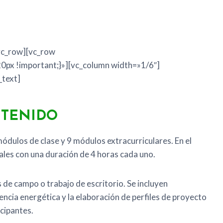
ctor comercial o industrial puedan plantear y desarrollar
, aumentando de esta manera su nivel de
vc_row][vc_row
px !important;}»][vc_column width=»1/6″]
_text]
TENIDO
ódulos de clase y 9 módulos extracurriculares. En el
iales con una duración de 4 horas cada uno.
s de campo o trabajo de escritorio. Se incluyen
encia energética y la elaboración de perfiles de proyecto
icipantes.