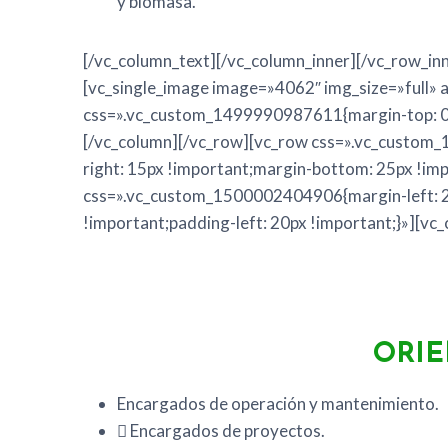
y biomasa.
[/vc_column_text][/vc_column_inner][/vc_row_in
[vc_single_image image=»4062″ img_size=»full» 
css=».vc_custom_1499990987611{margin-top: 0p
[/vc_column][/vc_row][vc_row css=».vc_custom
right: 15px !important;margin-bottom: 25px !im
css=».vc_custom_1500002404906{margin-left: 20
!important;padding-left: 20px !important;}»][vc
ORIE
Encargados de operación y mantenimiento.
 Encargados de proyectos.