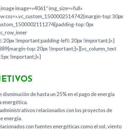
e_image image=»4061″ img_size=»full»
row css=».vc_custom_1500002514742{margin-top: 30px
c_custom_1500002111274{padding-top: 0px
vc_row_inner
20px !important;padding-left: 20px !important;}»]
9{margin-top: 20px !important;}»][vc_column_text
px !important;}»]
JETIVOS
e disminución de hasta un 25% en el pago de energía
a energética.
 administrativos relacionados con los proyectos de
e energía.
lacionados con fuentes energéticas como el sol, viento