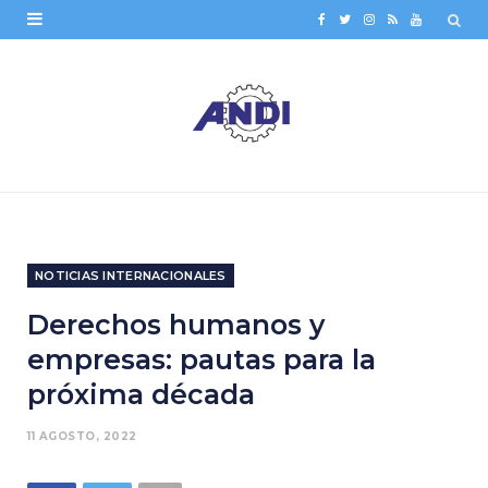
F
T
I
R
Y
a
w
n
S
o
c
i
s
S
u
e
t
t
T
b
t
a
u
o
e
g
b
o
r
r
e
NOTICIAS INTERNACIONALES
k
a
Derechos humanos y
m
empresas: pautas para la
próxima década
11 AGOSTO, 2022