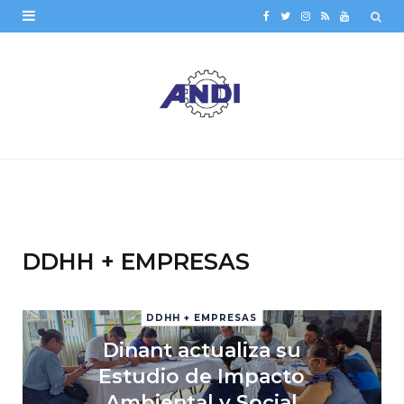
F
T
I
R
Y
a
w
n
S
o
c
i
s
S
u
e
t
t
T
b
t
a
u
o
e
g
b
o
r
r
e
k
a
DDHH + EMPRESAS
m
DDHH + EMPRESAS
Dinant actualiza su
Estudio de Impacto
Ambiental y Social