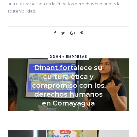
una cultura basada en la ética, los derechos humanos y la
sostenibilidad.
DDHH + EMPRESAS
Dinant fortalece su
cultura ética y
compromiso con los
derechos humanos
en Comayagua
21 ABRIL, 2026