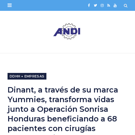
F
T
I
R
Y
a
w
n
S
o
c
i
s
S
u
e
t
t
T
b
t
a
u
o
e
g
b
o
r
r
e
DDHH + EMPRESAS
k
a
Dinant, a través de su marca
m
Yummies, transforma vidas
junto a Operación Sonrisa
Honduras beneficiando a 68
pacientes con cirugías