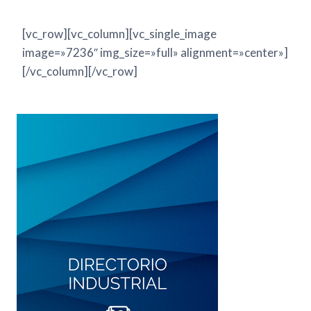
[vc_row][vc_column][vc_single_image
image=»7236″ img_size=»full» alignment=»center»]
[/vc_column][/vc_row]