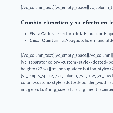
[/vc_column_text][vc_empty_space][vc_column_t
Cambio climático y su efecto en l
Elvira Carles.
Directora de la Fundación Empr
César Quintanilla.
Abogado, líder mundial de
[/vc_column_text][vc_empty_space][/vc_column][
[vc_separator color=»custom» style=»dotted» b
height=»22px»][tm_popup_video button_style=»
[vc_empty_space][/vc_column][/vc_row][vc_row l
color=»custom» style=»dotted» border_width=»2
image=»6168″ img_size=»full» alignment=»cente