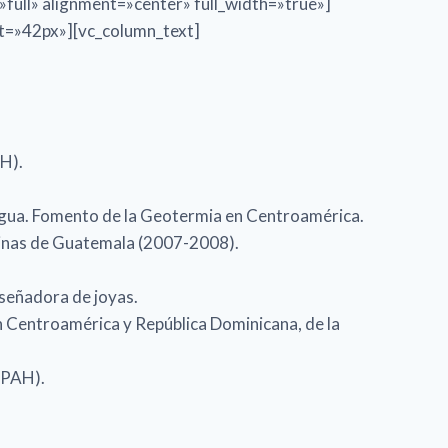
ull» alignment=»center» full_width=»true»]
ht=»42px»][vc_column_text]
H).
agua. Fomento de la Geotermia en Centroamérica.
 Minas de Guatemala (2007-2008).
iseñadora de joyas.
 Centroamérica y República Dominicana, de la
APAH).