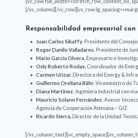
[vc_row full_width=»stretch_row_content_no_spa
[/vc_column][/vc_row][vc_row lg_spacing=»margi
Responsabilidad empresarial con 
Juan Carlos Sikaffy.
Presidente del Consej
Roger Danilo Valladares
. Presidente de Ju
Mario García Olvera.
Empresario e Investig
Osly Roberto Rodas.
Coordinador de Energí
Carmen Urizar.
Directora del Energy & Infra
Guillermo Orellana Bähr.
Viceministro de T
Diana Martínez.
Ingeniera Industrial con ma
Mauricio Solano Fernández.
Asesor técnico
Agencia de Cooperación Alemana – GIZ.
Ricardo Sierra.
Director de la Unidad Tecni
[/vc_column_text][vc_empty_space][vc_column_t