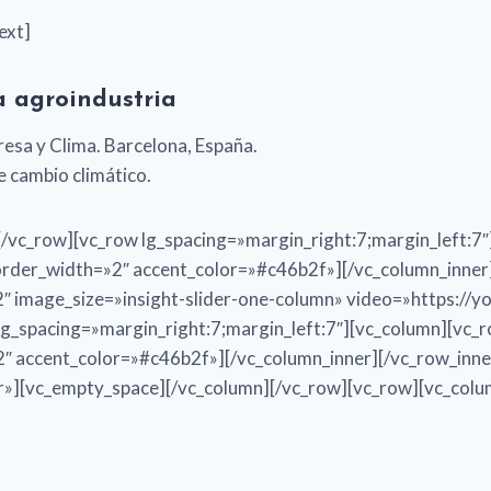
ext]
a agroindustria
esa y Clima. Barcelona, España.
 cambio climático.
/vc_row][vc_row lg_spacing=»margin_right:7;margin_left:7″
order_width=»2″ accent_color=»#c46b2f»][/vc_column_inner
2″ image_size=»insight-slider-one-column» video=»https:
g_spacing=»margin_right:7;margin_left:7″][vc_column][vc_
″ accent_color=»#c46b2f»][/vc_column_inner][/vc_row_inne
r»][vc_empty_space][/vc_column][/vc_row][vc_row][vc_colu