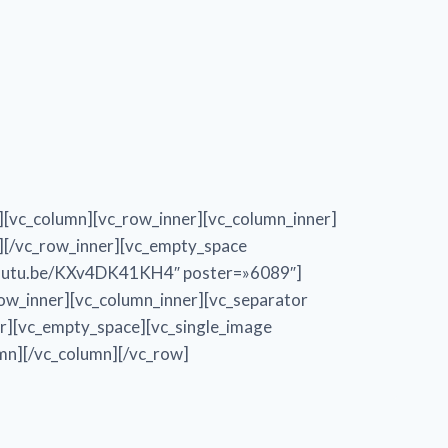
][vc_column][vc_row_inner][vc_column_inner]
][/vc_row_inner][vc_empty_space
//youtu.be/KXv4DK41KH4″ poster=»6089″]
row_inner][vc_column_inner][vc_separator
r][vc_empty_space][vc_single_image
mn][/vc_column][/vc_row]