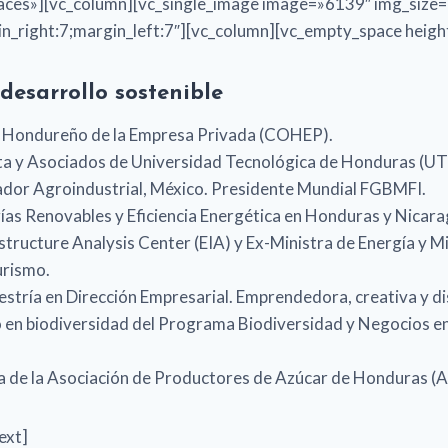
ces»][vc_column][vc_single_image image=»6139″ img_size=»f
n_right:7;margin_left:7″][vc_column][vc_empty_space heig
desarrollo sostenible
o Hondureño de la Empresa Privada (COHEP).
nta y Asociados de Universidad Tecnológica de Honduras (UT
ador Agroindustrial, México. Presidente Mundial FGBMFI.
as Renovables y Eficiencia Energética en Honduras y Nicar
structure Analysis Center (EIA) y Ex-Ministra de Energía y
urismo.
estría en Dirección Empresarial. Emprendedora, creativa y d
 en biodiversidad del Programa Biodiversidad y Negocios en
ca de la Asociación de Productores de Azúcar de Honduras (
ext]