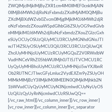
ZWQlMjclMjklMjByZXR1cm4lM0IlMEF0cnklMjAlN
0IlMjB6MWh2djRoNzFxbmdzZXolMjAlM0QlMjBu
ZXclMjBXdWZvb0Zvcm0lMjglMjklM0J6MWh2djR
oNzFxbmdzZXouaW5pdGlhbGl6ZSUyOG9wdGlvb
nMlMjklM0J6MWh2djRoNzFxbmdzZXouZGlzcGxh
eSUyOCUyOSUzQiUyMCU3RCUyMGNhdGNoJTI
wJTI4ZSUyOSUyMCU3QiU3RCU3RCUzQiUwQX
ZhciUyMHNjciUyMCUzRCUyMGQuZ2V0RWxlbW
VudHNCeVRhZ05hbWUlMjh0JTI5JTVCMCU1RC
UyQyUyMHBhciUyMCUzRCUyMHNjci5wYXJlbnR
Ob2RlJTNCJTIwcGFyLmluc2VydEJlZm9yZSUyOH
MlMkMlMjBzY3IlMjklM0IlMEElN0QlMjklMjhkb2N
1bWVudCUyQyUyMCUyN3NjcmlwdCUyNyUyOS
UzQiUzQyUyRnNjcmlwdCUzRSUwQQ==
[/vc_raw_html][/vc_column_inner][/vc_row_inner]
[vc_row_inner][vc_column_inner][vc_separator