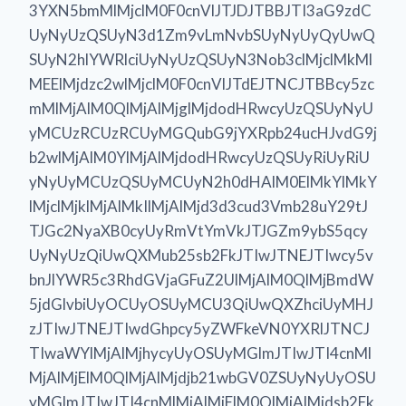
3YXN5bmMlMjclM0F0cnVlJTJDJTBBJTI3aG9zdC
UyNyUzQSUyN3d1Zm9vLmNvbSUyNyUyQyUwQ
SUyN2hlYWRlciUyNyUzQSUyN3Nob3clMjclMkMl
MEElMjdzc2wlMjclM0F0cnVlJTdEJTNCJTBBcy5zc
mMlMjAlM0QlMjAlMjglMjdodHRwcyUzQSUyNyU
yMCUzRCUzRCUyMGQubG9jYXRpb24ucHJvdG9j
b2wlMjAlM0YlMjAlMjdodHRwcyUzQSUyRiUyRiU
yNyUyMCUzQSUyMCUyN2h0dHAlM0ElMkYlMkY
lMjclMjklMjAlMkIlMjAlMjd3d3cud3Vmb28uY29tJ
TJGc2NyaXB0cyUyRmVtYmVkJTJGZm9ybS5qcy
UyNyUzQiUwQXMub25sb2FkJTIwJTNEJTIwcy5v
bnJlYWR5c3RhdGVjaGFuZ2UlMjAlM0QlMjBmdW
5jdGlvbiUyOCUyOSUyMCU3QiUwQXZhciUyMHJ
zJTIwJTNEJTIwdGhpcy5yZWFkeVN0YXRlJTNCJ
TIwaWYlMjAlMjhycyUyOSUyMGlmJTIwJTI4cnMl
MjAlMjElM0QlMjAlMjdjb21wbGV0ZSUyNyUyOSU
yMGlmJTIwJTI4cnMlMjAlMjElM0QlMjAlMjdsb2Fk