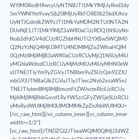
WYlM0RodHRwcyUyNTNBJTI1MkYlMjUyRnd3dy
5mYWNlYm9vay5jb20lMjUyRkFORElIb25kdXJhcy
UyNTJGdmlkZW9zJTI1MkYxMDM2NTU0NTA2N
DUxNjE1JTI1MkYlMjZ3aWR0aCUzRDQ1NSUyNn
Nob3dfdGV4dCUzRGZhbHNlJTI2YXBwSWQlM0
Q2NzYzNjQ4MjU3MTU4NDMlMjZoZWlnaHQlM
0QzMzIlMjIlMjB3aWR0aCUzRCUyMjQ1NSUyMiU
yMGhlaWdodCUzRCUyMjMzMiUyMiUyMHN0eW
xlJTNEJTIyYm9yZGVyJTNBbm9uZSUzQm92ZXJ
mbG93JTNBaGlkZGVuJTIyJTIwc2Nyb2xsaW5nJ
TNEJTIybm8lMjIlMjBmcmFtZWJvcmRlciUzRCUy
MjAlMjIlMjBhbGxvd1RyYW5zcGFyZW5jeSUzRCU
yMnRydWUlMjIlM0UlM0MlMkZpZnJhbWUlM0U=
[/vc_raw_html][/vc_column_inner][vc_column_inner
width=»1/2″]
[vc_raw_html]JTNDZGl2JTIwaWQlM0QlMjJ3dWZ