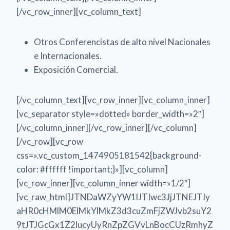
[/vc_row_inner][vc_column_text]
Otros Conferencistas de alto nivel Nacionales
e Internacionales.
Exposición Comercial.
[/vc_column_text][vc_row_inner][vc_column_inner]
[vc_separator style=»dotted» border_width=»2″]
[/vc_column_inner][/vc_row_inner][/vc_column]
[/vc_row][vc_row
css=».vc_custom_1474905181542{background-
color: #ffffff !important;}»][vc_column]
[vc_row_inner][vc_column_inner width=»1/2″]
[vc_raw_html]JTNDaWZyYW1lJTIwc3JjJTNEJTIy
aHR0cHMlM0ElMkYlMkZ3d3cuZmFjZWJvb2suY2
9tJTJGcGx1Z2lucyUyRnZpZGVvLnBocCUzRmhyZ