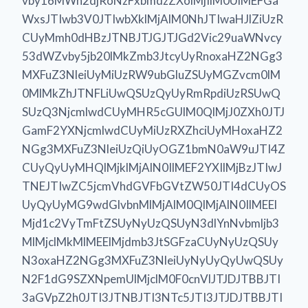
vby16MWh2djRoNzFxbmdzZXolMjIlM0UlMEFGa
WxsJTIwb3V0JTIwbXklMjAlM0NhJTIwaHJlZiUzR
CUyMmh0dHBzJTNBJTJGJTJGd2Vic29uaWNvcy
53dWZvby5jb20lMkZmb3JtcyUyRnoxaHZ2NGg3
MXFuZ3NleiUyMiUzRW9ubGluZSUyMGZvcm0lM
0MlMkZhJTNFLiUwQSUzQyUyRmRpdiUzRSUwQ
SUzQ3NjcmlwdCUyMHR5cGUlM0QlMjJ0ZXh0JTJ
GamF2YXNjcmlwdCUyMiUzRXZhciUyMHoxaHZ2
NGg3MXFuZ3NleiUzQiUyOGZ1bmN0aW9uJTI4Z
CUyQyUyMHQlMjklMjAlN0IlMEF2YXIlMjBzJTIwJ
TNEJTIwZC5jcmVhdGVFbGVtZW50JTI4dCUyOS
UyQyUyMG9wdGlvbnMlMjAlM0QlMjAlN0IlMEEl
Mjd1c2VyTmFtZSUyNyUzQSUyN3dlYnNvbmljb3
MlMjclMkMlMEElMjdmb3JtSGFzaCUyNyUzQSUy
N3oxaHZ2NGg3MXFuZ3NleiUyNyUyQyUwQSUy
N2F1dG9SZXNpemUlMjclM0F0cnVlJTJDJTBBJTI
3aGVpZ2h0JTI3JTNBJTI3NTc5JTI3JTJDJTBBJTI