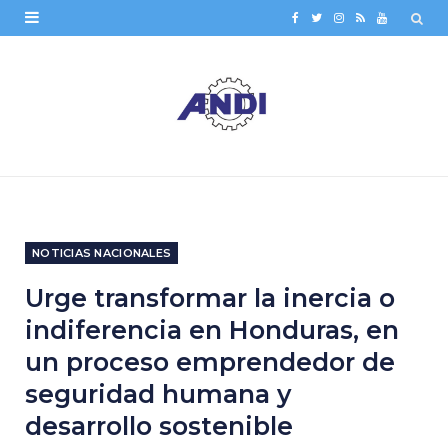
F
T
I
R
Y
a
w
n
S
o
c
i
s
S
u
e
t
t
T
b
t
a
u
o
e
g
b
o
r
r
e
NOTICIAS NACIONALES
k
a
Urge transformar la inercia o
m
indiferencia en Honduras, en
un proceso emprendedor de
seguridad humana y
desarrollo sostenible