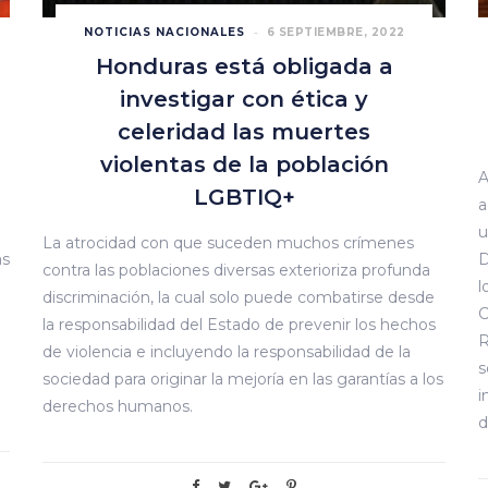
NOTICIAS NACIONALES
6 SEPTIEMBRE, 2022
Honduras está obligada a
investigar con ética y
celeridad las muertes
violentas de la población
A
LGBTIQ+
a
u
La atrocidad con que suceden muchos crímenes
as
D
contra las poblaciones diversas exterioriza profunda
l
discriminación, la cual solo puede combatirse desde
C
la responsabilidad del Estado de prevenir los hechos
R
de violencia e incluyendo la responsabilidad de la
s
sociedad para originar la mejoría en las garantías a los
i
derechos humanos.
d