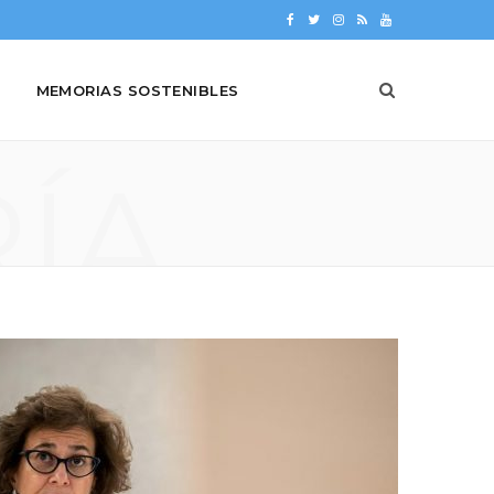
F
T
I
R
Y
a
w
n
S
o
MEMORIAS SOSTENIBLES
c
i
s
S
u
e
t
t
T
ÍA
b
t
a
u
o
e
g
b
o
r
r
e
k
a
m