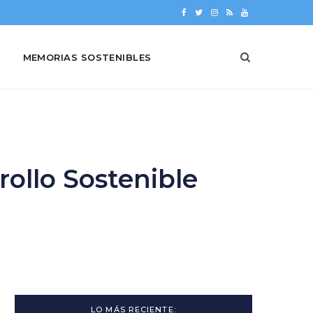
F
T
I
R
Y
a
w
n
S
o
MEMORIAS SOSTENIBLES
c
i
s
S
u
e
t
t
T
b
t
a
u
o
e
g
b
o
r
r
e
ollo Sostenible
k
a
m
LO MÁS RECIENTE: