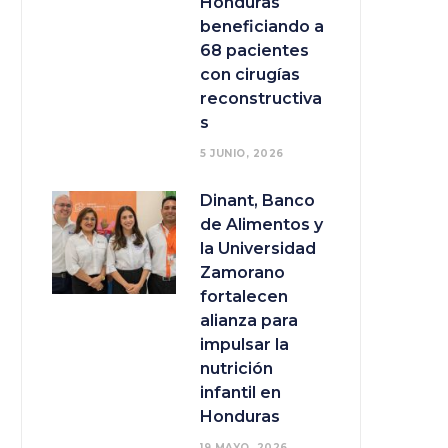
Honduras
beneficiando a
68 pacientes
con cirugías
reconstructiva
s
5 JUNIO, 2026
Dinant, Banco
de Alimentos y
la Universidad
Zamorano
fortalecen
alianza para
impulsar la
nutrición
infantil en
Honduras
19 MAYO, 2026