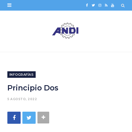
F
T
I
R
Y
a
w
n
S
o
c
i
s
S
u
e
t
t
T
b
t
a
u
o
e
g
b
o
r
r
e
INFOGRAFÍAS
k
a
Principio Dos
m
5 AGOSTO, 2022