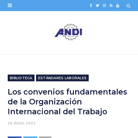
F
T
I
R
Y
a
w
n
S
o
c
i
s
S
u
e
t
t
T
b
t
a
u
o
e
g
b
o
r
r
e
BIBLIOTECA
ESTÁNDARES LABORALES
k
a
Los convenios fundamentales
m
de la Organización
Internacional del Trabajo
26 JULIO, 2022