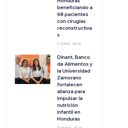
Honduras
beneficiando a
68 pacientes
con cirugías
reconstructiva
s
5 JUNIO, 2026
Dinant, Banco
de Alimentos y
la Universidad
Zamorano
fortalecen
alianza para
impulsar la
nutrición
infantil en
Honduras
19 MAYO, 2026