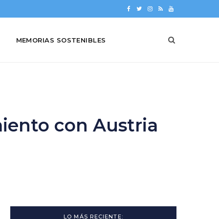
F
T
I
R
Y
a
w
n
S
o
MEMORIAS SOSTENIBLES
c
i
s
S
u
e
t
t
T
b
t
a
u
o
e
g
b
o
r
r
e
ento con Austria
k
a
m
LO MÁS RECIENTE: