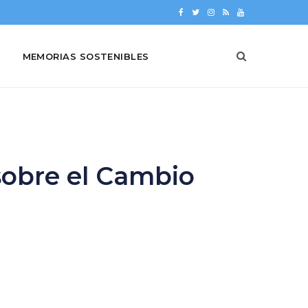
F
T
I
R
Y
a
w
n
S
o
MEMORIAS SOSTENIBLES
c
i
s
S
u
e
t
t
T
b
t
a
u
o
e
g
b
o
r
r
e
sobre el Cambio
k
a
m