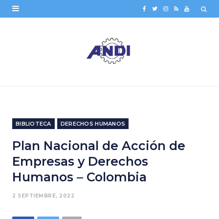
F
T
I
R
Y
a
w
n
S
o
c
i
s
S
u
e
t
t
T
b
t
a
u
o
e
g
b
o
r
r
e
BIBLIOTECA
DERECHOS HUMANOS
k
a
Plan Nacional de Acción de
m
Empresas y Derechos
Humanos – Colombia
2 SEPTIEMBRE, 2022