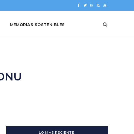
F
T
I
R
Y
a
w
n
S
o
MEMORIAS SOSTENIBLES
c
i
s
S
u
e
t
t
T
b
t
a
u
o
e
g
b
o
r
r
e
 ONU
k
a
m
LO MÁS RECIENTE: