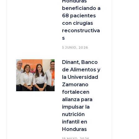
Honduras
beneficiando a
68 pacientes
con cirugías
reconstructiva
s
5 JUNIO, 2026
Dinant, Banco
de Alimentos y
la Universidad
Zamorano
fortalecen
alianza para
impulsar la
nutrición
infantil en
Honduras
19 MAYO, 2026