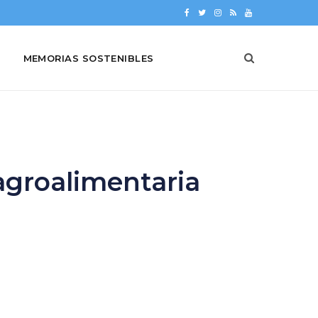
F
T
I
R
Y
a
w
n
S
o
MEMORIAS SOSTENIBLES
c
i
s
S
u
e
t
t
T
b
t
a
u
o
e
g
b
o
r
r
e
agroalimentaria
k
a
m