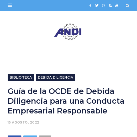
F
T
I
R
Y
a
w
n
S
o
c
i
s
S
u
e
t
t
T
b
t
a
u
o
e
g
b
o
r
r
e
BIBLIOTECA
DEBIDA DILIGENCIA
k
a
Guía de la OCDE de Debida
m
Diligencia para una Conducta
Empresarial Responsable
15 AGOSTO, 2022