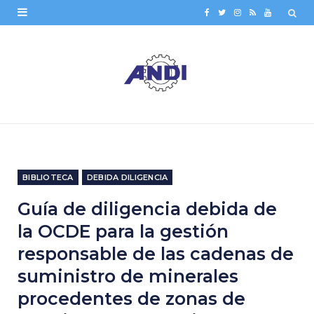
F
T
I
R
Y
a
w
n
S
o
c
i
s
S
u
e
t
t
T
b
t
a
u
o
e
g
b
o
r
r
e
BIBLIOTECA
DEBIDA DILIGENCIA
k
a
Guía de diligencia debida de
m
la OCDE para la gestión
responsable de las cadenas de
suministro de minerales
procedentes de zonas de