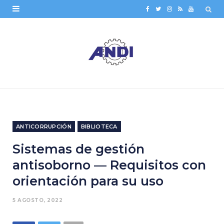
F
T
I
R
Y
a
w
n
S
o
c
i
s
S
u
e
t
t
T
b
t
a
u
o
e
g
b
o
r
r
e
ANTICORRUPCIÓN
BIBLIOTECA
k
a
Sistemas de gestión
m
antisoborno — Requisitos con
orientación para su uso
5 AGOSTO, 2022