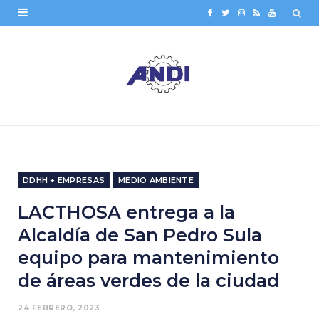
F
T
I
R
Y
a
w
n
S
o
c
i
s
S
u
e
t
t
T
b
t
a
u
o
e
g
b
o
r
r
e
DDHH + EMPRESAS
MEDIO AMBIENTE
k
a
LACTHOSA entrega a la
m
Alcaldía de San Pedro Sula
equipo para mantenimiento
de áreas verdes de la ciudad
24 FEBRERO, 2023