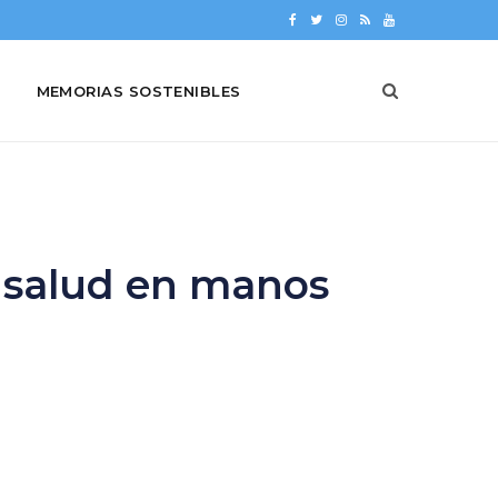
F
T
I
R
Y
a
w
n
S
o
MEMORIAS SOSTENIBLES
c
i
s
S
u
e
t
t
T
b
t
a
u
o
e
g
b
o
r
r
e
a salud en manos
k
a
m