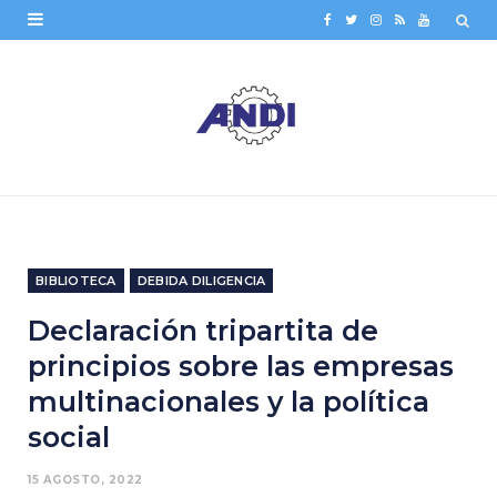
F
T
I
R
Y
a
w
n
S
o
c
i
s
S
u
e
t
t
T
b
t
a
u
o
e
g
b
o
r
r
e
BIBLIOTECA
DEBIDA DILIGENCIA
k
a
Declaración tripartita de
m
principios sobre las empresas
multinacionales y la política
social
15 AGOSTO, 2022