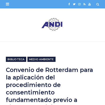
F
T
I
R
Y
a
w
n
S
o
c
i
s
S
u
e
t
t
T
b
t
a
u
o
e
g
b
o
r
r
e
BIBLIOTECA
MEDIO AMBIENTE
k
a
Convenio de Rotterdam para
m
la aplicación del
procedimiento de
consentimiento
fundamentado previo a