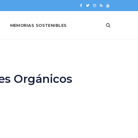
F
T
I
R
Y
a
w
n
S
o
MEMORIAS SOSTENIBLES
c
i
s
S
u
e
t
t
T
b
t
a
u
o
e
g
b
o
r
r
e
es Orgánicos
k
a
m