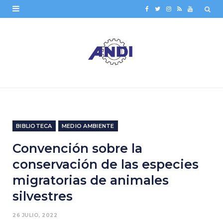
F
T
I
R
Y
a
w
n
S
o
c
i
s
S
u
e
t
t
T
b
t
a
u
o
e
g
b
o
r
r
e
BIBLIOTECA
MEDIO AMBIENTE
k
a
Convención sobre la
m
conservación de las especies
migratorias de animales
silvestres
26 JULIO, 2022