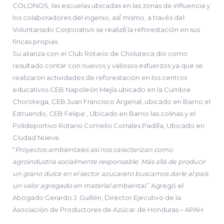
COLONOS, las escuelas ubicadas en las zonas de influencia y
los colaboradores del ingenio, así́ mismo, a través del
Voluntariado Corporativo se realizó́ la reforestación en sus
fincas propias.
Su alianza con el Club Rotario de Choluteca dio como
resultado contar con nuevos y valiosos esfuerzos ya que se
realizaron actividades de reforestación en los centros
educativos CEB Napoleón Mejía ubicado en la Cumbre
Chorotega, CEB Juan Francisco Argenal, ubicado en Barrio el
Estruendo, CEB Felipe , Ubicado en Barrio las colinas y el
Polideportivo Rotario Cornelio Corrales Padilla, Ubicado en
Ciudad Nueva.
“
Proyectos ambientales así nos caracterizan como
agroindustria socialmente responsable. Más allá de producir
un grano dulce en el sector azucarero buscamos darle al país
un valor agregado en material ambiental.
” Agregó el
Abogado Gerardo J. Guillén, Director Ejecutivo de la
Asociación de Productores de Azúcar de Honduras – APAH.