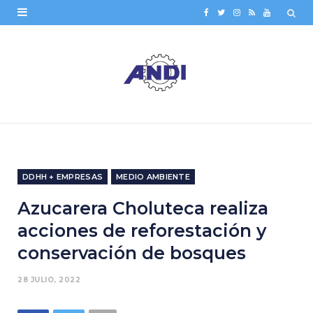
F
T
I
R
Y
a
w
n
S
o
c
i
s
S
u
e
t
t
T
b
t
a
u
o
e
g
b
o
r
r
e
DDHH + EMPRESAS
MEDIO AMBIENTE
k
a
Azucarera Choluteca realiza
m
acciones de reforestación y
conservación de bosques
28 JULIO, 2022