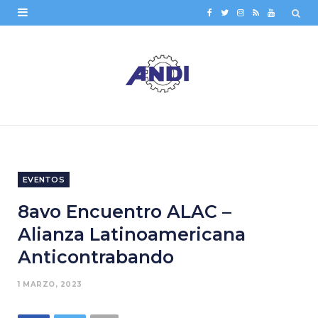
F
T
I
R
Y
a
w
n
S
o
c
i
s
S
u
e
t
t
T
b
t
a
u
o
e
g
b
o
r
r
e
EVENTOS
k
a
8avo Encuentro ALAC –
m
Alianza Latinoamericana
Anticontrabando
1 MARZO, 2023