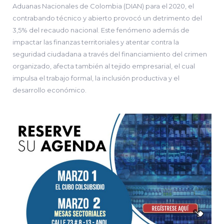
Aduanas Nacionales de Colombia (DIAN) para el 2020, el
contrabando técnico y abierto provocó un detrimento del
3,5% del recaudo nacional. Este fenómeno además de
impactar las finanzas territoriales y atentar contra la
seguridad ciudadana a través del financiamiento del crimen
organizado, afecta también al tejido empresarial, el cual
impulsa el trabajo formal, la inclusión productiva y el
desarrollo económico.