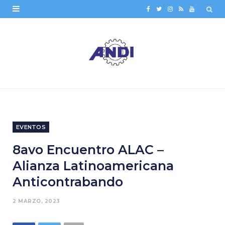
F
T
I
R
Y
a
w
n
S
o
c
i
s
S
u
e
t
t
T
b
t
a
u
o
e
g
b
o
r
r
e
EVENTOS
k
a
8avo Encuentro ALAC –
m
Alianza Latinoamericana
Anticontrabando
2 MARZO, 2023