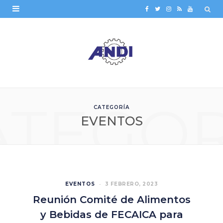
F
T
I
R
Y
a
w
n
S
o
c
i
s
S
u
e
t
t
T
b
t
a
u
ATEGOR
o
e
g
b
CATEGORÍA
o
r
r
e
EVENTOS
k
a
m
EVENTOS
3 FEBRERO, 2023
Reunión Comité de Alimentos
y Bebidas de FECAICA para