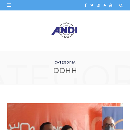
F
T
I
R
Y
a
w
n
S
o
c
i
s
S
u
e
t
t
T
b
t
a
u
ATEGOR
o
e
g
b
CATEGORÍA
o
r
r
e
DDHH
k
a
m