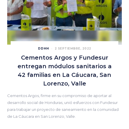
DDHH
2 SEPTIEMBRE, 2022
Cementos Argos y Fundesur
entregan módulos sanitarios a
42 familias en La Cáucara, San
Lorenzo, Valle
Cementos Argos, firme en su compromiso de aportar al
desarrollo social de Honduras, unió esfuerzos con Fundesur
para trabajar un proyecto de saneamiento en la comunidad
de La Cáucara en San Lorenzo, Valle.