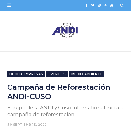
F
T
I
R
Y
a
w
n
S
o
c
i
s
S
u
e
t
t
T
b
t
a
u
o
e
g
b
o
r
r
e
DDHH + EMPRESAS
EVENTOS
MEDIO AMBIENTE
k
a
Campaña de Reforestación
m
ANDI-CUSO
Equipo de la ANDI y Cuso International inician
campaña de reforestación
30 SEPTIEMBRE, 2022