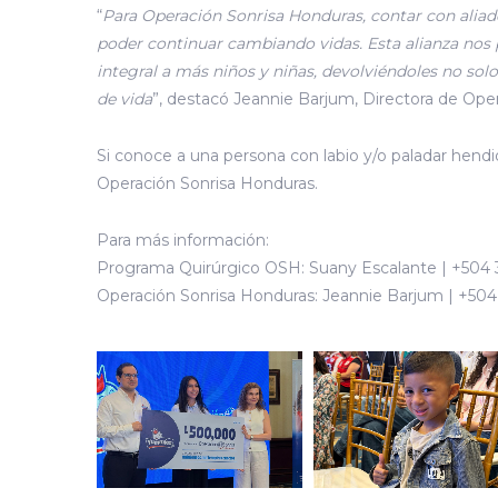
“
Para Operación Sonrisa Honduras, contar con al
poder continuar cambiando vidas. Esta alianza nos 
integral a más niños y niñas, devolviéndoles no sol
de vida
”, destacó Jeannie Barjum, Directora de Ope
Si conoce a una persona con labio y/o paladar hendid
Operación Sonrisa Honduras.
Para más información:
Programa Quirúrgico OSH: Suany Escalante | +504 
Operación Sonrisa Honduras: Jeannie Barjum | +50