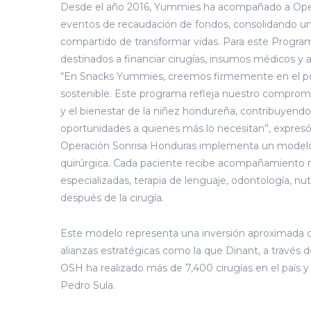
Desde el año 2016, Yummies ha acompañado a Opera
eventos de recaudación de fondos, consolidando una
compartido de transformar vidas. Para este Program
destinados a financiar cirugías, insumos médicos y a
“En Snacks Yummies, creemos firmemente en el pode
sostenible. Este programa refleja nuestro compromi
y el bienestar de la niñez hondureña, contribuyendo
oportunidades a quienes más lo necesitan”, expres
Operación Sonrisa Honduras implementa un modelo d
quirúrgica. Cada paciente recibe acompañamiento mu
especializadas, terapia de lenguaje, odontología, nu
después de la cirugía.
Este modelo representa una inversión aproximada de
alianzas estratégicas como la que Dinant, a través 
OSH ha realizado más de 7,400 cirugías en el país 
Pedro Sula.