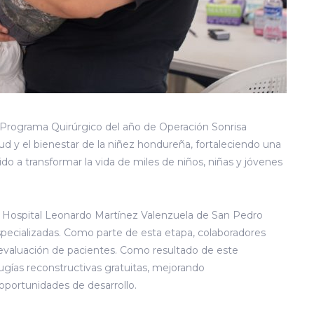
ograma Quirúrgico del año de Operación Sonrisa
d y el bienestar de la niñez hondureña, fortaleciendo una
o a transformar la vida de miles de niños, niñas y jóvenes
el Hospital Leonardo Martínez Valenzuela de San Pedro
specializadas. Como parte de esta etapa, colaboradores
 evaluación de pacientes. Como resultado de este
ugías reconstructivas gratuitas, mejorando
 oportunidades de desarrollo.