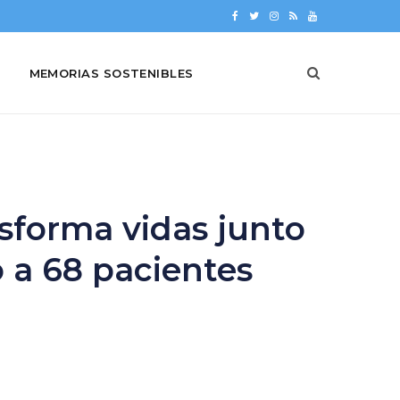
F
T
I
R
Y
a
w
n
S
o
MEMORIAS SOSTENIBLES
c
i
s
S
u
e
t
t
T
b
t
a
u
o
e
g
b
o
r
r
e
sforma vidas junto
k
a
 a 68 pacientes
m