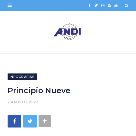
F
T
I
R
Y
a
w
n
S
o
c
i
s
S
u
e
t
t
T
b
t
a
u
o
e
g
b
o
r
r
e
INFOGRAFÍAS
k
a
Principio Nueve
m
2 AGOSTO, 2022