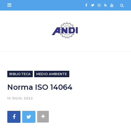
F
T
I
R
Y
a
w
n
S
o
c
i
s
S
u
e
t
t
T
b
t
a
u
o
e
g
b
o
r
r
e
BIBLIOTECA
MEDIO AMBIENTE
k
a
Norma ISO 14064
m
10 JULIO, 2022