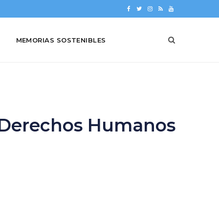
F
T
I
R
Y
a
w
n
S
o
MEMORIAS SOSTENIBLES
c
i
s
S
u
e
t
t
T
b
t
a
u
o
e
g
b
o
r
r
e
os Derechos Humanos
k
a
m