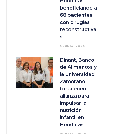
Honduras
beneficiando a
68 pacientes
con cirugías
reconstructiva
s
5 JUNIO, 2026
Dinant, Banco
de Alimentos y
la Universidad
Zamorano
fortalecen
alianza para
impulsar la
nutrición
infantil en
Honduras
19 MAYO, 2026