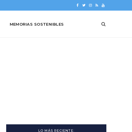
F
T
I
R
Y
a
w
n
S
o
MEMORIAS SOSTENIBLES
c
i
s
S
u
e
t
t
T
b
t
a
u
o
e
g
b
o
r
r
e
k
a
m
LO MÁS RECIENTE: